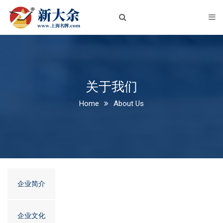
首页
关于我们
企业简介
企业文化
关于我们
Home
About Us
荣誉资质
新闻中心
公司新闻
行业动态
企业简介
产品中心
企业文化
铝板