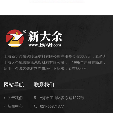
交通枢纽
酒店娱乐
汽车4S店
联系我们
联系方式
上海新大余氟碳喷涂材料有限公司注册资金4300万元，原名为
上海大余氟碳喷涂幕墙材料有限公司，于1996年注册在杨浦，
留言信息
后由于金属装饰材料在市场供不应求，原有场地不...
网站导航
联系我们
关于我们
上海市宝山区罗东路1377号
新闻中心
021-66871377