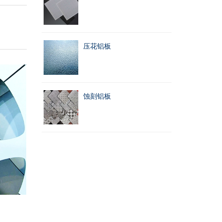
压花铝板
蚀刻铝板